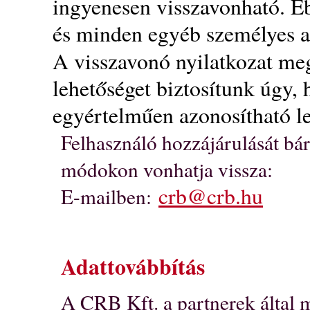
ingyenesen visszavonható. Eb
és minden egyéb személyes ad
A visszavonó nyilatkozat megt
lehetőséget biztosítunk úgy, 
egyértelműen azonosítható l
Felhasználó hozzájárulását bár
módokon vonhatja vissza:
crb@crb.hu
E-mailben:
Adattovábbítás
A CRB Kft. a partnerek által 