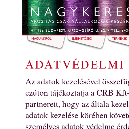
Ugrás a tartalomra
MAGUNKRÓL
ELÉRHETŐSÉG
TERMÉKEK
TUDNIVAL
ADATVÉDELMI
VÁSÁRLÁS
CIPZÁR
Az adatok kezelésével összefü
CÉRNA
ezúton tájékoztatja a CRB Kft
partnereit, hogy az általa keze
GUMI
adatok kezelése körében követet
SZALAG, ZS
személyes adatok védelme érdek
TÉPŐZÁR