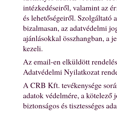
BŐRDÍSZMŰ
intézkedéseiről, valamint az é
ALAPANYA
és lehetőségeiről. Szolgáltató 
MŰANYAG K
bizalmasan, az adatvédelmi jo
FÉM KELLÉK
ajánlásokkal összhangban, a j
kezeli.
SZABÁS-VA
Az email-en elküldött rendelés
CIPŐKELLÉ
Adatvédelmi Nyilatkozat rende
EGYÉB
A CRB Kft. tevékenysége sorá
adatok védelmére, a kötelező j
biztonságos és tisztességes ada