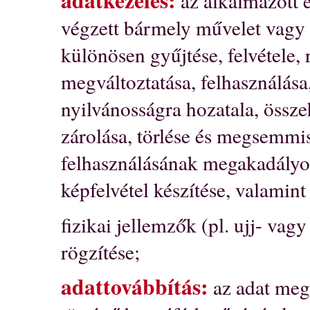
adatkezelés:
az alkalmazott e
végzett bármely művelet vagy 
különösen gyűjtése, felvétele, 
megváltoztatása, felhasználása,
nyilvánosságra hozatala, össz
zárolása, törlése és megsemmis
felhasználásának megakadályo
képfelvétel készítése, valamin
fizikai jellemzők (pl. ujj- va
rögzítése;
adattovábbítás:
az adat meg